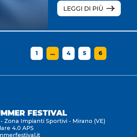
LEGGI DI PIÙ
1
…
4
5
6
UMMER FESTIVAL
 - Zona Impianti Sportivi - Mirano (VE)
lare 4.0 APS
merfestival.it